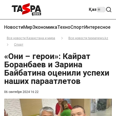
Қаз
Новости
Мир
Экономика
Техно
Спорт
Интересное
Все новости Казахстана и мира
Все новости taspanews.kz
Спорт
«Они – герои»: Кайрат
Боранбаев и Зарина
Байбатина оценили успехи
наших параатлетов
06 сентября 2024 16:22