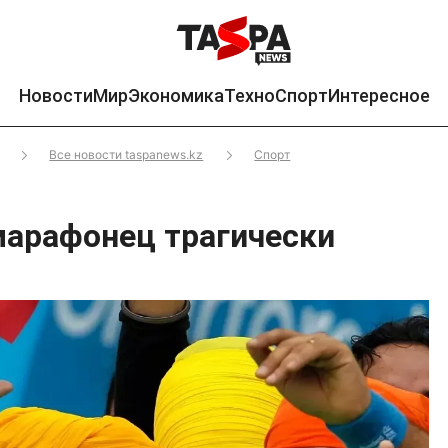
Новости
Мир
Экономика
Техно
Спорт
Интересное
Все новости taspanews.kz
Спорт
марафонец трагически