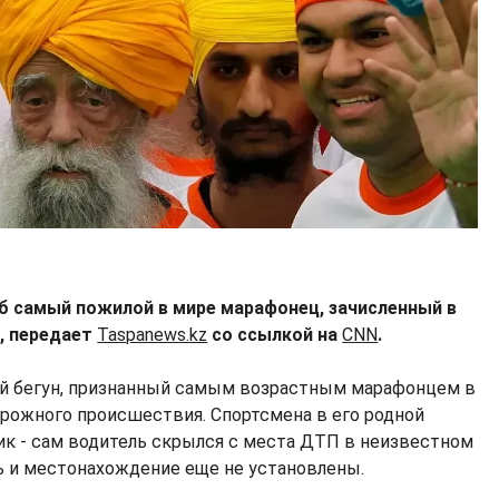
иб самый пожилой в мире марафонец, зачисленный в
а, передает
Taspanews.kz
со ссылкой на
CNN
.
ий бегун, признанный самым возрастным марафонцем в
дорожного происшествия. Спортсмена в его родной
к - сам водитель скрылся с места ДТП в неизвестном
ть и местонахождение еще не установлены.