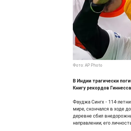
Фото: AP Photo
В Индии трагически пог
Книгу рекордов Гиннесс
Фауджа Сингх - 114-летн
мире, скончался в ходе 
деревне сбил внедорожни
направлении; его личнос