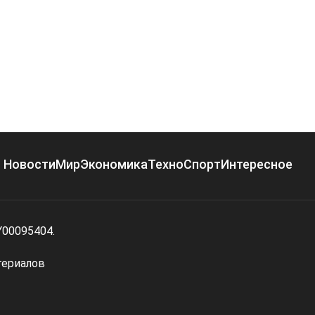
Новости
Мир
Экономика
Техно
Спорт
Интересное
Y00095404.
териалов