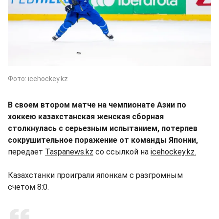
Фото: icehockey.kz
В своем втором матче на чемпионате Азии по
хоккею казахстанская женская сборная
столкнулась с серьезным испытанием, потерпев
сокрушительное поражение от команды Японии,
передает
Taspanews.kz
со ссылкой на
icehockey.kz.
Казахстанки проиграли японкам с разгромным
счетом 8:0.