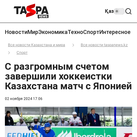
Қаз
Новости
Мир
Экономика
Техно
Спорт
Интересное
Все новости Казахстана и мира
Все новости taspanews.kz
Спорт
С разгромным счетом
завершили хоккеистки
Казахстана матч с Японией
02 ноября 2024 17:06