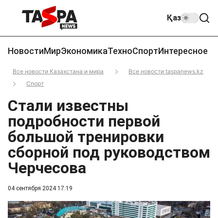
Қаз
Новости
Мир
Экономика
Техно
Спорт
Интересное
Все новости Казахстана и мира
Все новости taspanews.kz
Спорт
Стали известны
подробности первой
большой тренировки
сборной под руководством
Черчесова
04 сентября 2024 17:19