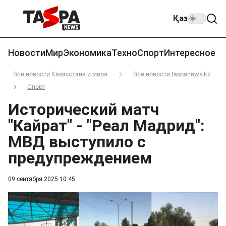
Қаз
Новости
Мир
Экономика
Техно
Спорт
Интересное
Все новости Казахстана и мира
Все новости taspanews.kz
Спорт
Исторический матч
"Кайрат" - "Реал Мадрид":
МВД выступило с
предупреждением
09 сентября 2025 10:45