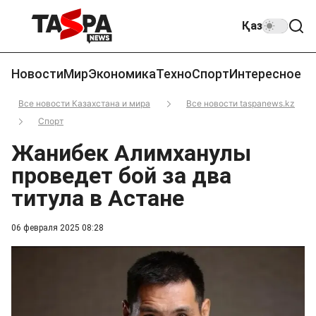
Қаз
Новости
Мир
Экономика
Техно
Спорт
Интересное
Все новости Казахстана и мира
Все новости taspanews.kz
Спорт
Жанибек Алимханулы
проведет бой за два
титула в Астане
06 февраля 2025 08:28