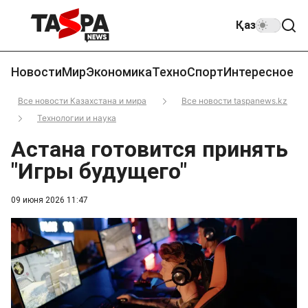
Қаз
Новости
Мир
Экономика
Техно
Спорт
Интересное
Все новости Казахстана и мира
Все новости taspanews.kz
Технологии и наука
Астана готовится принять
"Игры будущего"
09 июня 2026 11:47