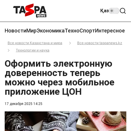
Қаз
Новости
Мир
Экономика
Техно
Спорт
Интересное
Все новости Казахстана и мира
Все новости taspanews.kz
Технологии и наука
Оформить электронную
доверенность теперь
можно через мобильное
приложение ЦОН
17 декабря 2025 14:25