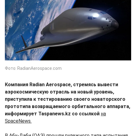
Фото: RadianAerospace.com
Компания Radian Aerospace, стремясь вывести
аэрокосмическую отрасль на новый уровень,
приступила к тестированию своего новаторского
прототипа возвращаемого орбитального аппарата,
информирует Taspanews.kz со ссылкой
на
SpaceNews.
В Абу-Даби (ОАЭ) прошли рулежного типа испытания