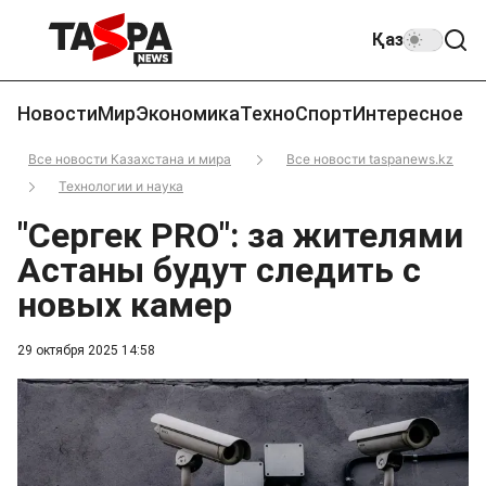
Қаз
Новости
Мир
Экономика
Техно
Спорт
Интересное
Все новости Казахстана и мира
Все новости taspanews.kz
Технологии и наука
"Сергек PRO": за жителями
Астаны будут следить с
новых камер
29 октября 2025 14:58