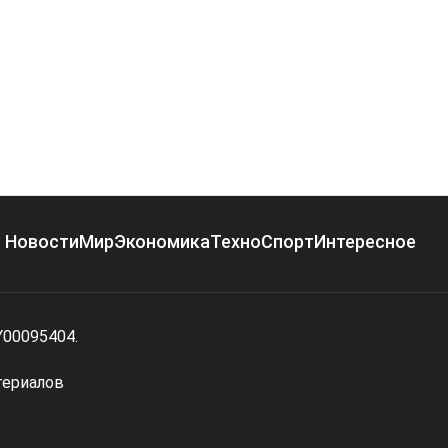
Новости
Мир
Экономика
Техно
Спорт
Интересное
Y00095404.
териалов