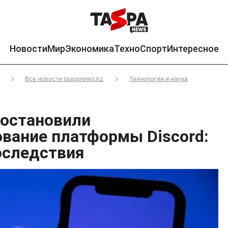
Новости
Мир
Экономика
Техно
Спорт
Интересное
Все новости taspanews.kz
Технологии и наука
иостановили
вание платформы Discord:
оследствия