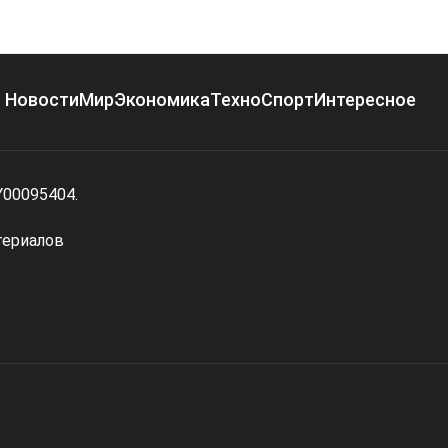
Новости
Мир
Экономика
Техно
Спорт
Интересное
Y00095404.
териалов