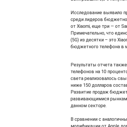
Исследование выявило п
среди лидеров бюджетног
от Xiaomi, еще три — от S
Примечательно, что един
(5G) из десятки – это Xi
бюджетного телефона в м
Результаты отчета такж
телефонов на 10 проценто
света реализовалось свы
ниже 150 долларов соста
Развитие продаж бюджет
развивающимися рынками,
данном секторе.
В сравнении с аналогичны
модификации от Apple до