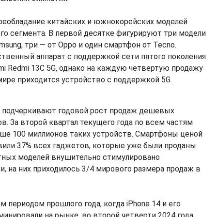
реобладание китайских и южнокорейских моделей
о сегмента. В первой десятке фигурируют три модели
amsung, три — от Oppo и один смартфон от Tecno.
ственный аппарат с поддержкой сети пятого поколения
aomi Redmi 13C 5G, однако на каждую четвертую продажу
ире приходится устройство с поддержкой 5G.
е подчеркивают годовой рост продаж дешевых
в. За второй квартал текущего года по всем частям
ше 100 миллионов таких устройств. Смартфоны ценой
вили 37% всех гаджетов, которые уже были проданы.
ных моделей внушительно стимулировано
 на них приходилось 3/4 мирового размера продаж в
м периодом прошлого года, когда iPhone 14 и его
минировали на рынке, во второй четверти 2024 года