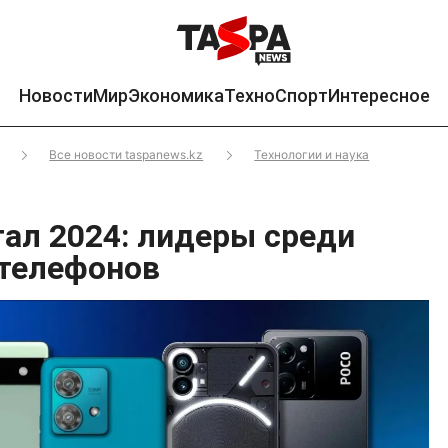
Новости
Мир
Экономика
Техно
Спорт
Интересное
Все новости taspanews.kz
Технологии и наука
тал 2024: лидеры среди
телефонов