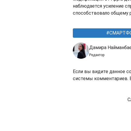
наблюдается усиление спр
способствовало общему р
СМАРТФ
Дамира Найманба
Редактор
Если вы видите данное с
системы комментариев. В
С