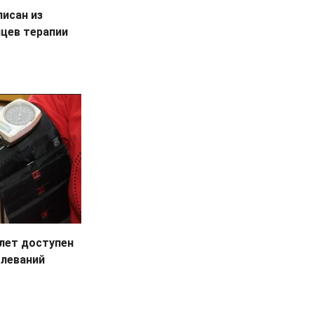
исан из
яцев терапии
 лет доступен
олеваний