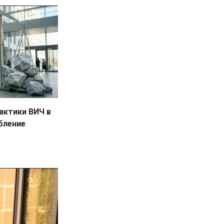
актики ВИЧ в
бление