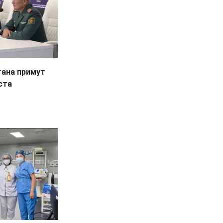
тана примут
ста