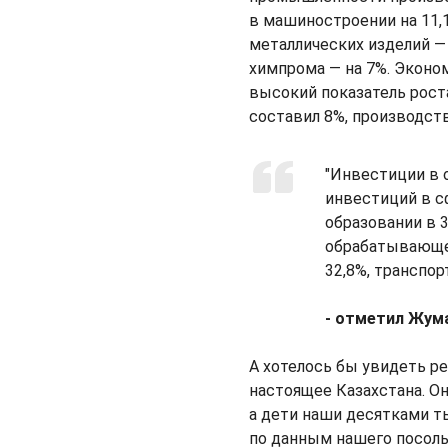
в машиностроении на 11,1
металлических изделий — 
химпрома — на 7%. Эконом
высокий показатель роста
составил 8%, производств
"Инвестиции в 
инвестиций в с
образовании в 3
обрабатывающей
32,8%, транспор
- отметил Жум
А хотелось бы увидеть р
настоящее Казахстана. О
а дети наши десятками ты
по данным нашего посольс