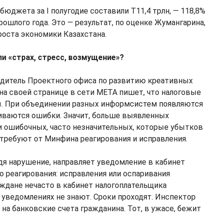
бюджета за I полугодие составили Т11,4 трлн, — 118,8%
рошлого года. Это — результат, по оценке Жумангарина,
роста экономики Казахстана.
и «страх, стресс, возмущение»?
одитель Проектного офиса по развитию креативных
на своей странице в сети META пишет, что налоговые
. При объединении разных информсистем появляются
иваются ошибки. Значит, больше выявленных
и ошибочных, часто незначительных, которые убытков
 требуют от Минфина реагирования и исправления.
дя нарушение, направляет уведомление в кабинет
о реагирования: исправления или оспаривания
аждане нечасто в кабинет налогоплательщика
 уведомлениях не знают. Сроки проходят. Инспектор
на банковские счета гражданина. Тот, в ужасе, бежит