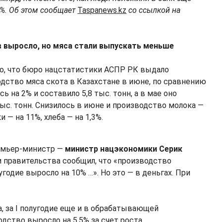
%. Об этом сообщает
Taspanews.kz
со ссылкой на
 выросло, но мяса стали выпускать меньше
ало, что бюро нацстатистики АСПР РК выдало
дство мяса скота в Казахстане в июне, по сравнению
сь на 2% и составило 5,8 тыс. тонн, а в мае оно
 тыс. тонн. Снизилось в июне и производство молока —
и — на 11%, хлеба — на 1,3%.
ремьер-министр —
министр нацэкономики Серик
и правительства сообщил, что «производство
угодие выросло на 10% …». Но это — в деньгах. При
, за I полугодие еще и в обрабатывающей
ство выросло на 5,5% за счет роста