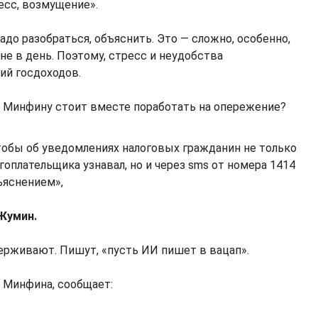
есс, возмущение».
до разобраться, объяснить. Это — сложно, особенно,
тне в день. Поэтому, стресс и неудобства
ий госдоходов.
 Минфину стоит вместе поработать на опережение?
чтобы об уведомлениях налоговых гражданин не только
гоплательщика узнавал, но и через sms от номера 1414
ъяснением»,
Жумин.
ерживают. Пишут, «пусть ИИ пишет в вацап».
к Минфина, сообщает: