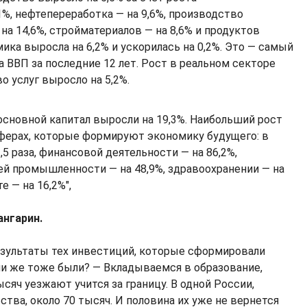
%, нефтепереработка — на 9,6%, производство
на 14,6%, стройматериалов — на 8,6% и продуктов
ика выросла на 6,2% и ускорилась на 0,2%. Это — самый
 ВВП за последние 12 лет. Рост в реальном секторе
о услуг выросло на 5,2%.
основной капитал выросли на 19,3%. Наибольший рост
ферах, которые формируют экономику будущего: в
,5 раза, финансовой деятельности — на 86,2%,
 промышленности — на 48,9%, здравоохранении — на
те — на 16,2%",
ангарин.
езультаты тех инвестиций, которые сформировали
ни же тоже были? — Вкладываемся в образование,
сяч уезжают учится за границу. В одной России,
тва, около 70 тысяч. И половина их уже не вернется