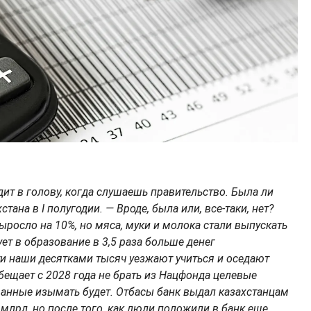
ит в голову, когда слушаешь правительство. Была ли
ана в I полугодии. — Вроде, была или, все-таки, нет?
ыросло на 10%, но мяса, муки и молока стали выпускать
ет в образование в 3,5 раза больше денег
ти наши десятками тысяч уезжают учиться и оседают
бещает с 2028 года не брать из Нацфонда целевые
ванные изымать будет. Отбасы банк выдал казахстанцам
5 млрд, но после того, как люди положили в банк еще