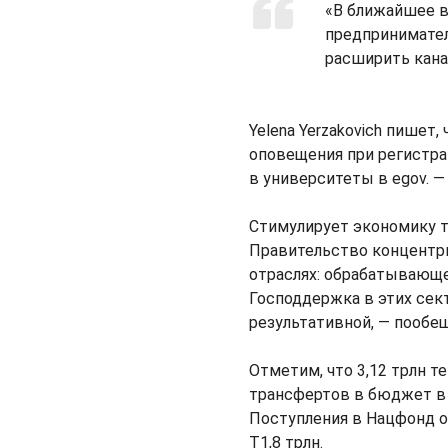
«В ближайшее в
предпринимател
расширить кана
Yelena Yerzakovich пишет,
оповещения при регистрац
в университеты в egov. —
Стимулирует экономику т
Правительство концентр
отраслях: обрабатывающе
Господдержка в этих сек
результативной, — пообе
Отметим, что 3,12 трлн т
трансфертов в бюджет в I
Поступления в Нацфонд о
Т1,8 трлн.