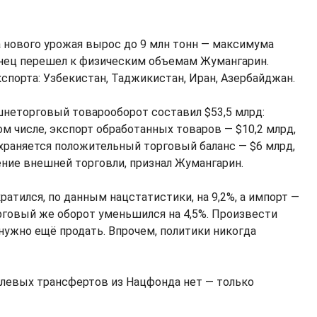
а нового урожая вырос до 9 млн тонн — максимума
конец перешел к физическим объемам Жумангарин.
спорта: Узбекистан, Таджикистан, Иран, Азербайджан.
шнеторговый товарооборот составил $53,5 млрд:
том числе, экспорт обработанных товаров — $10,2 млрд,
охраняется положительный торговый баланс — $6 млрд,
ние внешней торговли, признал Жумангарин.
ратился, по данным нацстатистики, на 9,2%, а импорт —
рговый же оборот уменьшился на 4,5%. Произвести
нужно ещё продать. Впрочем, политики никогда
елевых трансфертов из Нацфонда нет — только