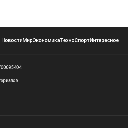
Новости
Мир
Экономика
Техно
Спорт
Интересное
Y00095404.
териалов