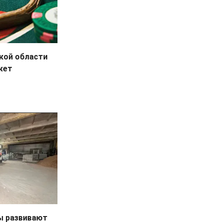
кой области
жет
ы развивают