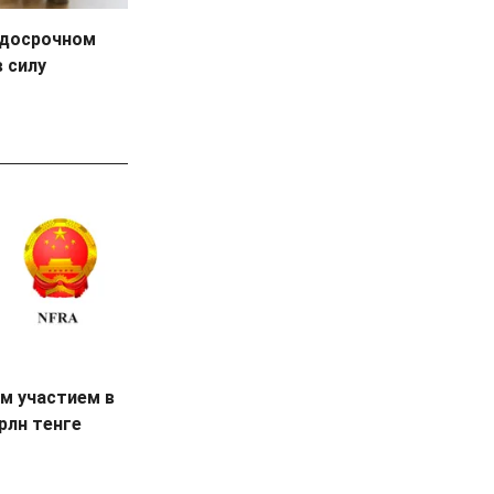
 досрочном
в силу
м участием в
рлн тенге