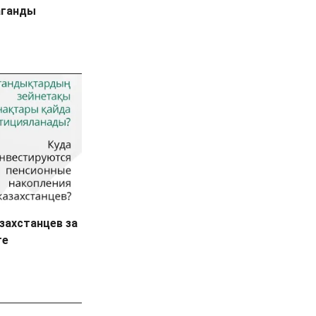
аганды
захстанцев за
ге