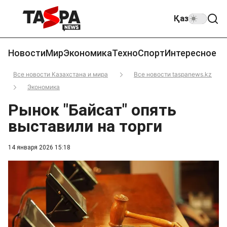
Қаз
Новости
Мир
Экономика
Техно
Спорт
Интересное
Все новости Казахстана и мира
Все новости taspanews.kz
Экономика
Рынок "Байсат" опять
выставили на торги
14 января 2026 15:18