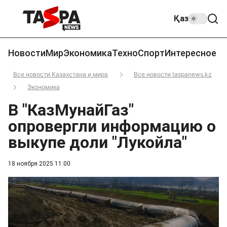
Қаз
Новости
Мир
Экономика
Техно
Спорт
Интересное
Все новости Казахстана и мира
Все новости taspanews.kz
Экономика
В "КазМунайГаз"
опровергли информацию о
выкупе доли "Лукойла"
18 ноября 2025 11:00