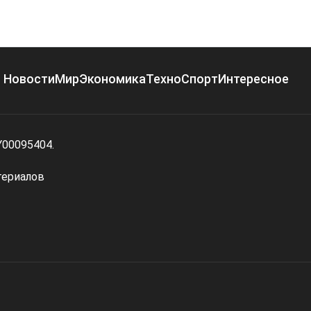
Новости
Мир
Экономика
Техно
Спорт
Интересное
Y00095404.
териалов