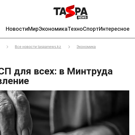
Новости
Мир
Экономика
Техно
Спорт
Интересное
Все новости taspanews.kz
Экономика
СП для всех: в Минтруда
вление