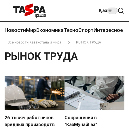
Қаз
Новости
Мир
Экономика
Техно
Спорт
Интересное
Все новости Казахстана и мира
РЫНОК ТРУДА
РЫНОК ТРУДА
26 тысяч работников
Сокращения в
вредных производств
"КазМунайГаз"