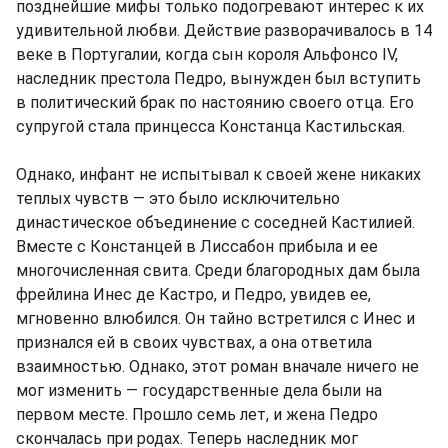
позднейшие мифы только подогревают интерес к их
удивительной любви. Действие разворачивалось в 14
веке в Португалии, когда сын короля Альфонсо IV,
наследник престола Педро, вынужден был вступить
в политический брак по настоянию своего отца. Его
супругой стала принцесса Констанца Кастильская.
Однако, инфант не испытывал к своей жене никаких
теплых чувств — это было исключительно
династическое объединение с соседней Кастилией.
Вместе с Констанцей в Лиссабон прибыла и ее
многочисленная свита. Среди благородных дам была
фрейлина Инес де Кастро, и Педро, увидев ее,
мгновенно влюбился. Он тайно встретился с Инес и
признался ей в своих чувствах, а она ответила
взаимностью. Однако, этот роман вначале ничего не
мог изменить — государственные дела были на
первом месте. Прошло семь лет, и жена Педро
скончалась при родах. Теперь наследник мог