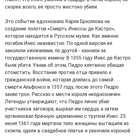
скорее всего, её просто жестоко убили.
Это событие вдохновило Карла Брюллова на
создание полотна «Смерть Инессы де Кастро»,
которое находится в Русском музее. Как именно
погибла Инес неизвестно. По одной версии её
закололи кинжалами, по другой - казнили за
государственную измену. В 1355 году Инес де Кастро
была убита. Узнав об этом, Педро клятвено обещал
отомстить. Восстание против отца привело к
гражданской войне, которая длилась до самой
смерти Альфонсо в 1357 году, после этого Педро
занял трон. Рассказ о мести короля неоднозначен.
Легенды утверждают, что Педро лично убил
участников заговора, вырвал им сердца, а затем
организовал брачную церемонию с трупом Инес. 25
июня 1361 года мертвое тело женщины вытащили из
склепа, одели в свадебное платье и увенчали короной.