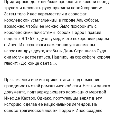
Придворные должны были преклонить колени перед
трупом и целовать руку, присягая новой королеве.
Затем тело Инес переместили в саркофаг
королевской усыпальницы в городе Алькобасы,
возможно, чтобы её можно было похоронить с
королевскими почестями. Король Педро I правил
недолго. В 1367 году он умер, и его похоронили рядом
с Инес. Их саркофаги намеренно установлены
напротив друг друга, чтобы в День Страшного Суда
они могли встретиться. Надпись на саркофаге короля
гласит: «До конца света…».
Практически все историки ставят под сомнение
правдивость этой романтической саги. Нет ни одного
документа, подтверждающего коронацию мертвой
Инес де Кастро. Однако, португальцы верят в эту
историю, сделав её национальной легендой. На
основе трагической любви Педро и Инес создано