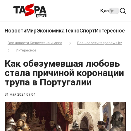
Қаз
Новости
Мир
Экономика
Техно
Спорт
Интересное
Все новости Казахстана и мира
Все новости taspanews.kz
Интересное
Как обезумевшая любовь
стала причиной коронации
трупа в Португалии
31 мая 2024 09:04