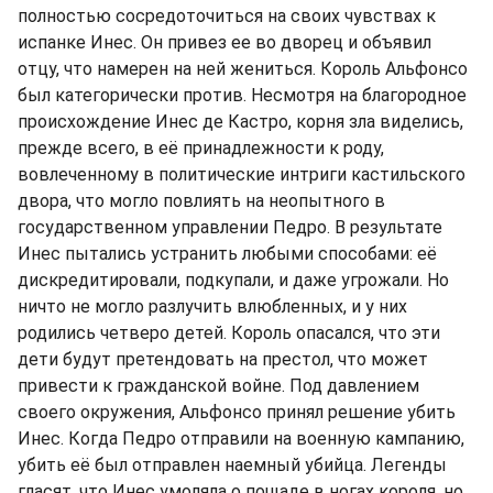
полностью сосредоточиться на своих чувствах к
испанке Инес. Он привез ее во дворец и объявил
отцу, что намерен на ней жениться. Король Альфонсо
был категорически против. Несмотря на благородное
происхождение Инес де Кастро, корня зла виделись,
прежде всего, в её принадлежности к роду,
вовлеченному в политические интриги кастильского
двора, что могло повлиять на неопытного в
государственном управлении Педро. В результате
Инес пытались устранить любыми способами: её
дискредитировали, подкупали, и даже угрожали. Но
ничто не могло разлучить влюбленных, и у них
родились четверо детей. Король опасался, что эти
дети будут претендовать на престол, что может
привести к гражданской войне. Под давлением
своего окружения, Альфонсо принял решение убить
Инес. Когда Педро отправили на военную кампанию,
убить её был отправлен наемный убийца. Легенды
гласят, что Инес умоляла о пощаде в ногах короля, но