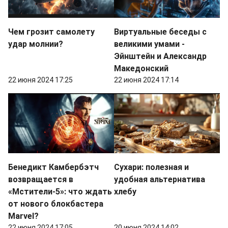
Чем грозит самолету
Виртуальные беседы с
удар молнии?
великими умами -
Эйнштейн и Александр
Македонский
22 июня 2024 17:25
22 июня 2024 17:14
Бенедикт Камбербэтч
Сухари: полезная и
возвращается в
удобная альтернатива
«Мстители-5»: что ждать
хлебу
от нового блокбастера
Marvel?
22 июня 2024 17:05
20 июня 2024 14:02