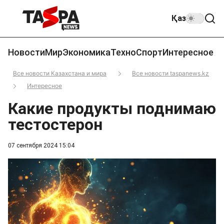
Қаз
Новости
Мир
Экономика
Техно
Спорт
Интересное
Все новости Казахстана и мира
Все новости taspanews.kz
Интересное
Какие продукты поднимаю
тестостерон
07 сентября 2024 15:04