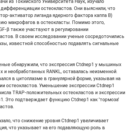
ачи из Токийского Университета Наук, изучало
дифференциации остеокластов. Они выяснили, что
тор-активатор лиганда ядерного фактора каппа B)
ю макрофагов в остеокласты. Помимо этого,
GF-β также участвуют в регулировании
астов. В своем исследовании ученые сосредоточились
тазы, известной способностью подавлять сигнальные
еные обнаружили, что экспрессия Ctdnep1 у мышиных
х и необработанных RANKL, оставалась неизменной.
ался в цитоплазме в гранулярной форме, указывая на
ии остеокластов. Уменьшение экспрессии Ctdnep1
числа TRAP-положительных остеокластов и экспрессии
c1. Это подтверждает функцию Ctdnep1 как 'тормоза'
астов.
зало, что снижение уровня Ctdnep1 увеличивает
ия, что указывает на его подавляющую роль в