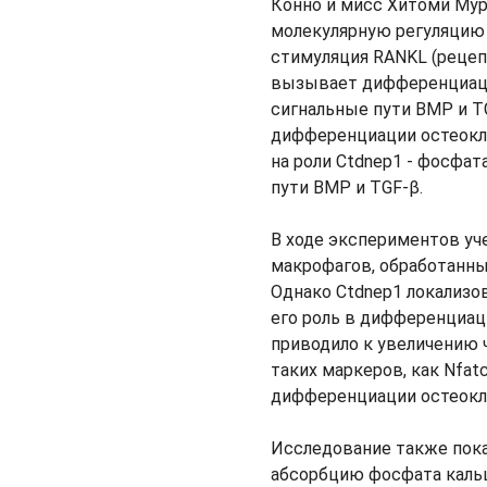
Конно и мисс Хитоми Мур
молекулярную регуляцию 
стимуляция RANKL (рецеп
вызывает дифференциаци
сигнальные пути BMP и T
дифференциации остеокл
на роли Ctdnep1 - фосфа
пути BMP и TGF-β.
В ходе экспериментов уч
макрофагов, обработанны
Однако Ctdnep1 локализов
его роль в дифференциац
приводило к увеличению 
таких маркеров, как Nfat
дифференциации остеокл
Исследование также пока
абсорбцию фосфата кальц