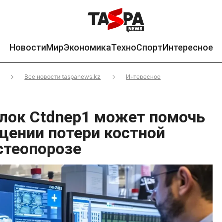
Новости
Мир
Экономика
Техно
Спорт
Интересное
Все новости taspanews.kz
Интересное
лок Ctdnep1 может помочь
щении потери костной
стеопорозе