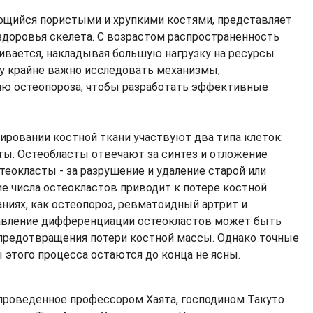
ющийся пористыми и хрупкими костями, представляет
 здоровья скелета. С возрастом распространенность
чивается, накладывая большую нагрузку на ресурсы
у крайне важно исследовать механизмы,
ю остеопороза, чтобы разработать эффективные
ировании костной ткани участвуют два типа клеток:
ты. Остеобласты отвечают за синтез и отложение
стеокласты - за разрушение и удаление старой или
е числа остеокластов приводит к потере костной
ниях, как остеопороз, ревматоидный артрит и
давление дифференциации остеокластов может быть
 предотвращения потери костной массы. Однако точные
этого процесса остаются до конца не ясны.
проведенное профессором Хаята, господином Такуто