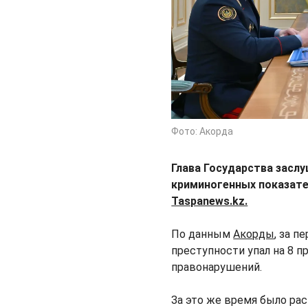
Фото: Акорда
Глава Государства засл
криминогенных показател
Taspanews.kz.
По данным
Акорды
, за п
преступности упал на 8 п
правонарушений.
За это же время было рас