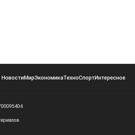
Новости
Мир
Экономика
Техно
Спорт
Интересное
Y00095404.
териалов