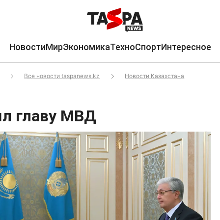
Новости
Мир
Экономика
Техно
Спорт
Интересное
Все новости taspanews.kz
Новости Казахстана
ял главу МВД