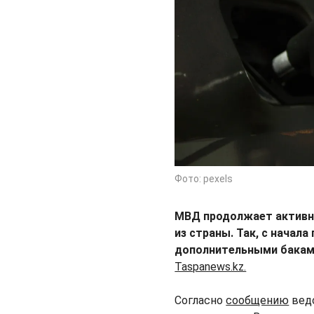
Фото: pexels
МВД продолжает активну
из страны. Так, с начал
дополнительными баками
Taspanews.kz.
Согласно
сообщению
ведо