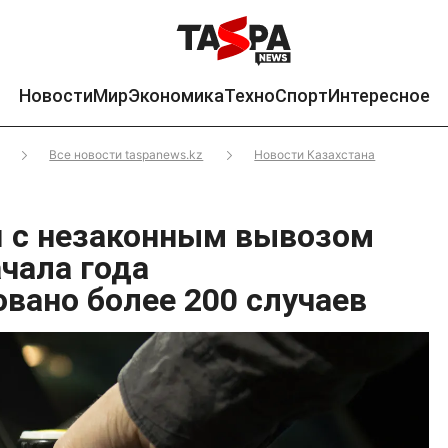
Новости
Мир
Экономика
Техно
Спорт
Интересное
Все новости taspanews.kz
Новости Казахстана
 с незаконным вывозом
ачала года
овано более 200 случаев