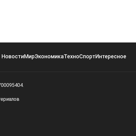
Новости
Мир
Экономика
Техно
Спорт
Интересное
Y00095404.
териалов