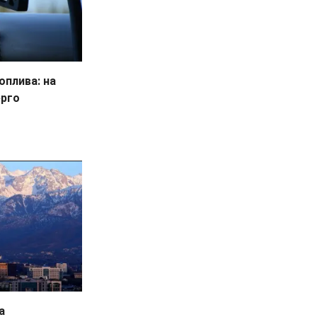
оплива: на
ерго
а