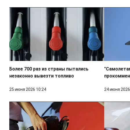
Более 700 раз из страны пытались
"Самолетам
незаконно вывезти топливо
прокоммен
25 июня 2026 10:24
24 июня 2026