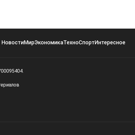
Новости
Мир
Экономика
Техно
Спорт
Интересное
Y00095404.
териалов