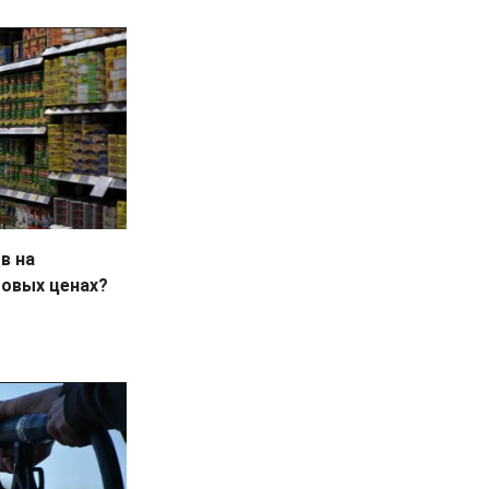
в на
товых ценах?