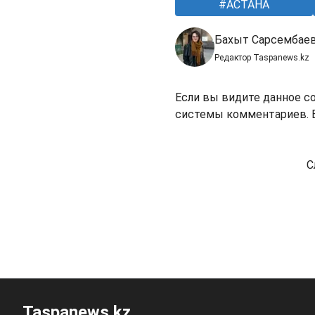
АСТАНА
Бахыт Сарсембае
Редактор Taspanews.kz
Если вы видите данное с
системы комментариев. В
С
Taspanews.kz