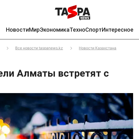
Новости
Мир
Экономика
Техно
Спорт
Интересное
Все новости taspanews.kz
Новости Казахстана
ели Алматы встретят с