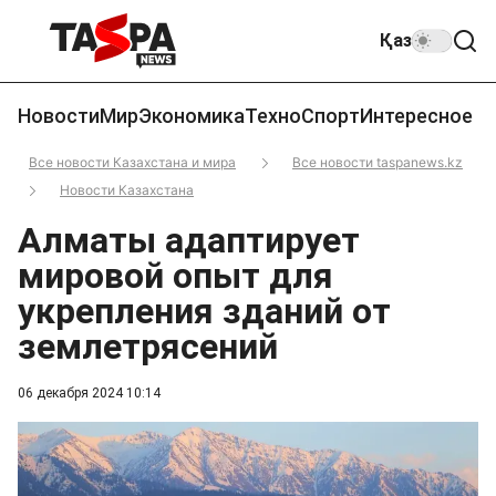
Қаз
Новости
Мир
Экономика
Техно
Спорт
Интересное
Все новости Казахстана и мира
Все новости taspanews.kz
Новости Казахстана
Алматы адаптирует
мировой опыт для
укрепления зданий от
землетрясений
06 декабря 2024 10:14