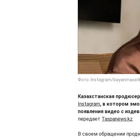
Фото: Instagram/bayanmaxat
Казахстанская продюсер
Instagram
, в котором эм
появления видео с изде
передает
Taspanews.kz
.
В своем обращении продю