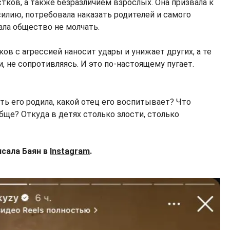
тков, а также безразличием взрослых. Она призвала к
илию, потребовала наказать родителей и самого
ала общество не молчать.
ков с агрессией наносит удары и унижает других, а те
, не сопротивляясь. И это по-настоящему пугает.
ть его родила, какой отец его воспитывает? Что
бще? Откуда в детях столько злости, столько
исала Баян в
Instagram
.