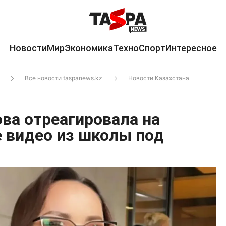
Новости
Мир
Экономика
Техно
Спорт
Интересное
Все новости taspanews.kz
Новости Казахстана
ова отреагировала на
 видео из школы под