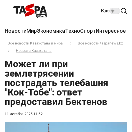
Қаз
Новости
Мир
Экономика
Техно
Спорт
Интересное
Все новости Казахстана и мира
Все новости taspanews.kz
Новости Казахстана
Может ли при
землетрясении
пострадать телебашня
"Кок-Тобе": ответ
предоставил Бектенов
11 декабря 2025 11:52