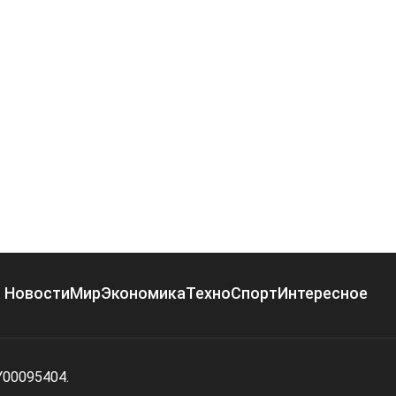
Новости
Мир
Экономика
Техно
Спорт
Интересное
Y00095404.