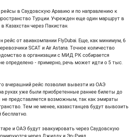
 рейсы в Саудовскую Аравию и по направлению к
пространство Турции. Учрежден еще один маршрут в
 в Казахстан через Пакистан.
 рейс от авиакомпании FlyDubai. Еще, как минимум, 6
ревозчики SCAT и Air Astana. Точное количество
едомство в организации с МИД РК собирается
не определено - примерно, речь может идти о 5 тыс.
то вчерашний рейс позволил вывезти из ОАЭ
 на руках уже были приобретенные раннее билеты до
ы не представляется возможным, так как эмираты
ранство. Тем не менее, казахстанцев будут вывозить
 бесплатно.
атаре и ОАЭ будут эвакуировать через Саудовскую
ормируются через Джидду и Эр-Рияд.