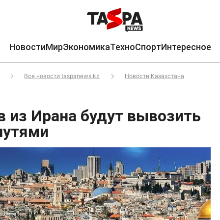
Новости
Мир
Экономика
Техно
Спорт
Интересное
Все новости taspanews.kz
Новости Казахстана
в из Ирана будут вывозить
путями