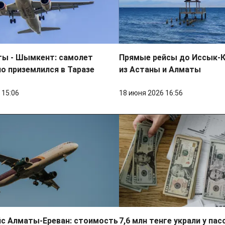
ты - Шымкент: самолет
Прямые рейсы до Иссык-К
о приземлился в Таразе
из Астаны и Алматы
 15:06
18 июня 2026 16:56
йс Алматы-Ереван: стоимость
7,6 млн тенге украли у па