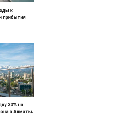
езды к
ки прибытия
дку 30% на
она в Алматы.