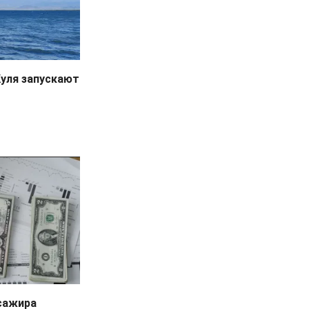
уля запускают
ссажира