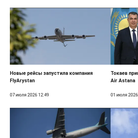
Новые рейсы запустила компания
Токаев при
FlyArystan
Air Astana
07 июля 2026 12:49
01 июля 2026