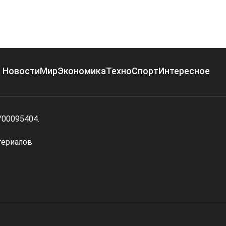
Новости
Мир
Экономика
Техно
Спорт
Интересное
Y00095404.
териалов