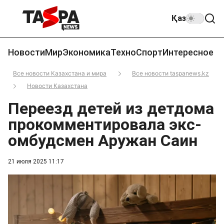
Қаз
Новости
Мир
Экономика
Техно
Спорт
Интересное
Все новости Казахстана и мира
Все новости taspanews.kz
Новости Казахстана
Переезд детей из детдома
прокомментировала экс-
омбудсмен Аружан Саин
21 июля 2025 11:17