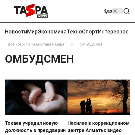
Қаз
Новости
Мир
Экономика
Техно
Спорт
Интересное
Все новости Казахстана и мира
ОМБУДСМЕН
ОМБУДСМЕН
Токаев учредил новую
Насилие в коррекционном
должность в преддверии
центре Алматы: видео