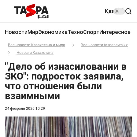
Қаз
Новости
Мир
Экономика
Техно
Спорт
Интересное
Все новости Казахстана и мира
Все новости taspanews.kz
Новости Казахстана
"Дело об изнасиловании в
ЗКО": подросток заявила,
что отношения были
взаимными
24 февраля 2026 10:29