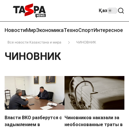
Қаз
Новости
Мир
Экономика
Техно
Спорт
Интересное
Все новости Казахстана и мира
ЧИНОВНИК
ЧИНОВНИК
Власти ВКО разберутся с
Чиновников наказали за
задымлением в
необоснованные траты в