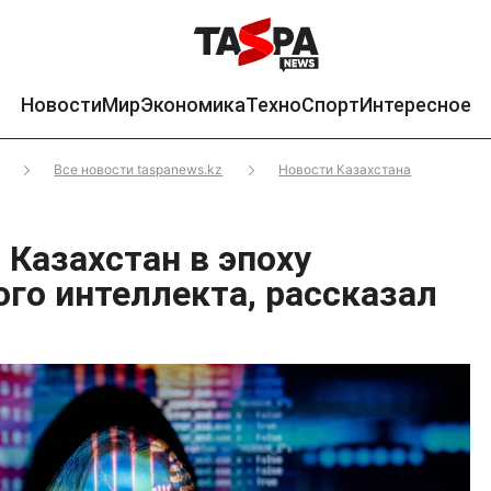
Новости
Мир
Экономика
Техно
Спорт
Интересное
Все новости taspanews.kz
Новости Казахстана
 Казахстан в эпоху
ого интеллекта, рассказал