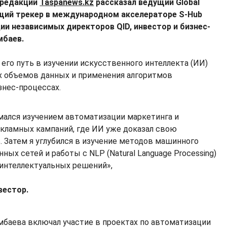
 редакции
Taspanews.kz
рассказал ведущий Global
ющий трекер в международном акселераторе S-Hub
ции независимых директоров QID, инвестор и бизнес-
мбаев.
 его путь в изучении искусственного интеллекта (ИИ)
их объемов данных и применения алгоритмов
знес-процессах.
имался изучением автоматизации маркетинга и
кламных кампаний, где ИИ уже доказал свою
 Затем я углубился в изучение методов машинного
нных сетей и работы с NLP (Natural Language Processing)
 интеллектуальных решений»,
вестор.
баева включал участие в проектах по автоматизации