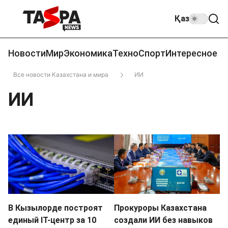
Қаз
Новости
Мир
Экономика
Техно
Спорт
Интересное
Все новости Казахстана и мира
ИИ
ИИ
В Кызылорде построят
Прокуроры Казахстана
единый IT-центр за 10
создали ИИ без навыков