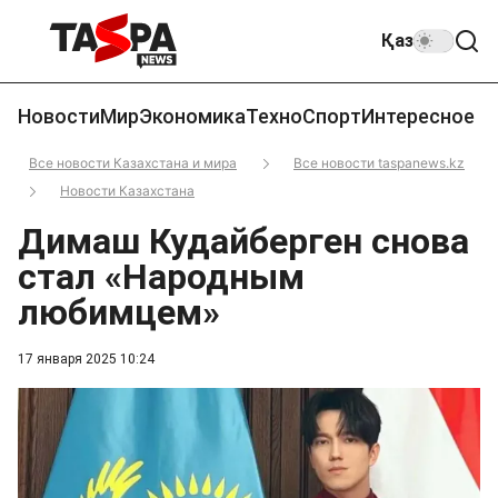
Қаз
Новости
Мир
Экономика
Техно
Спорт
Интересное
Все новости Казахстана и мира
Все новости taspanews.kz
Новости Казахстана
Димаш Кудайберген снова
стал «Народным
любимцем»
17 января 2025 10:24