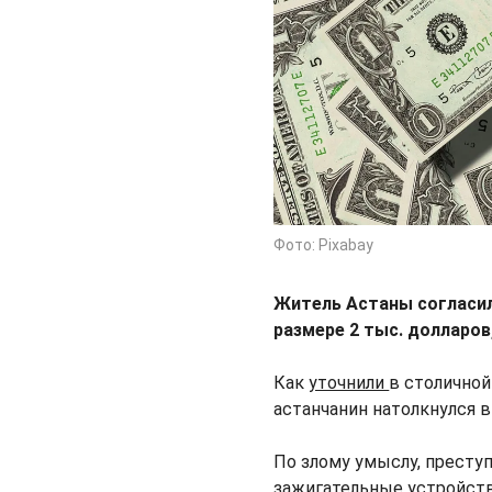
Фото: Pixabay
Житель Астаны согласил
размере 2 тыс. долларов
Как
уточнили
в столичной
астанчанин натолкнулся 
По злому умыслу, престу
зажигательные устройств