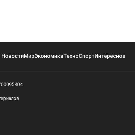
Новости
Мир
Экономика
Техно
Спорт
Интересное
Y00095404.
териалов