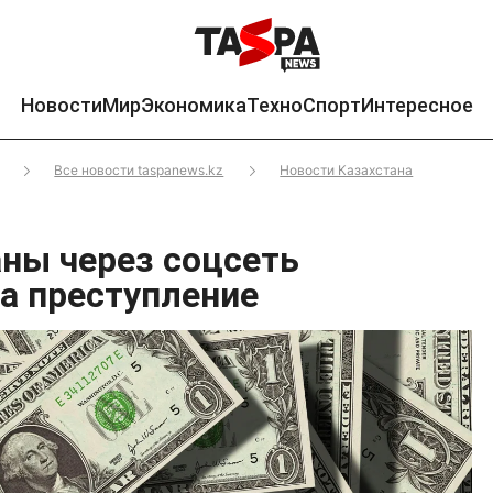
Новости
Мир
Экономика
Техно
Спорт
Интересное
Все новости taspanews.kz
Новости Казахстана
ны через соцсеть
на преступление