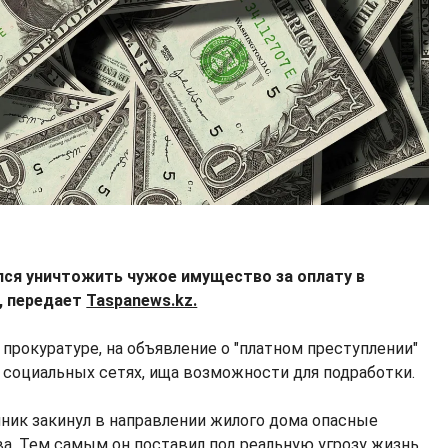
ся уничтожить чужое имущество за оплату в
, передает
Taspanews.kz.
 прокуратуре, на объявление о "платном преступлении"
в социальных сетях, ища возможности для подработки.
пник закинул в направлении жилого дома опасные
а. Тем самым он поставил под реальную угрозу жизнь