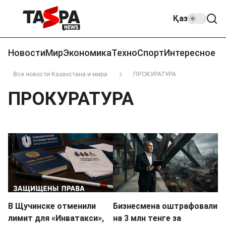
Қаз
Новости
Мир
Экономика
Техно
Спорт
Интересное
Все новости Казахстана и мира
ПРОКУРАТУРА
ПРОКУРАТУРА
В Щучинске отменили
Бизнесмена оштрафовали
лимит для «Инватакси»,
на 3 млн тенге за