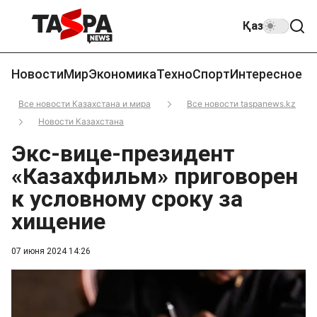
Қаз
Новости
Мир
Экономика
Техно
Спорт
Интересное
Все новости Казахстана и мира
Все новости taspanews.kz
Новости Казахстана
Экс-вице-президент
«Казахфильм» приговорен
к условному сроку за
хищение
07 июня 2024 14:26