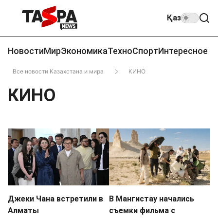
Қаз
Новости
Мир
Экономика
Техно
Спорт
Интересное
Все новости Казахстана и мира
КИНО
КИНО
Джеки Чана встретили в
В Мангистау начались
Алматы
съемки фильма с