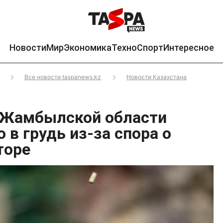
Новости
Мир
Экономика
Техно
Спорт
Интересное
Все новости taspanews.kz
Новости Казахстана
 Жамбылской области
 в грудь из-за спора о
торе