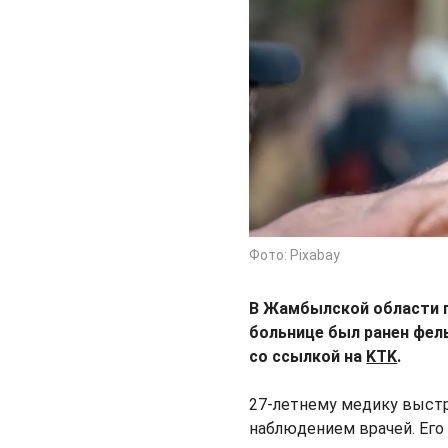
Фото: Pixabay
В Жамбылской области п
больнице был ранен фе
со ссылкой на
KTK
.
27-летнему медику выстре
наблюдением врачей. Его 