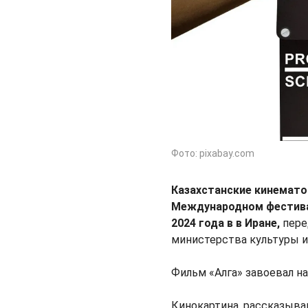
Фото: pixabay.com
Казахстанские кинемато
Международном фестива
2024 года в в Иране,
пере
министерства культуры 
Фильм «Алга» завоевал н
Кинокартина, рассказыва