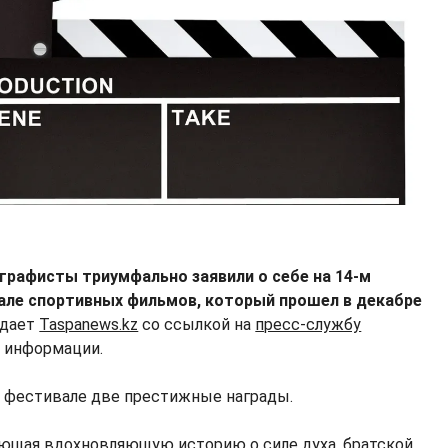
графисты триумфально заявили о себе на 14-м
ле спортивных фильмов, который прошел в декабре
дает
Taspanews.kz
со ссылкой на
пресс-службу
и информации.
а фестивале две престижные награды.
ющая вдохновляющую историю о силе духа, братской