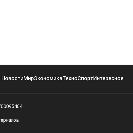
Новости
Мир
Экономика
Техно
Спорт
Интересное
Y00095404.
териалов