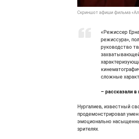
Скриншот афиши фильма «Ал
«Режиссер Ерна
режиссура», по
руководство тв
захватывающей 
характеризующ
кинематографич
сложные характ
– рассказали в
Нургалиев, известный св
продемонстрировал умени
эмоционально насыщенный
зрителях.