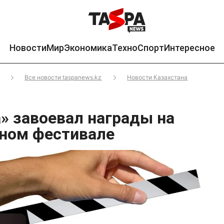
Новости
Мир
Экономика
Техно
Спорт
Интересное
Все новости taspanews.kz
Новости Казахстана
» завоевал награды на
ном фестивале