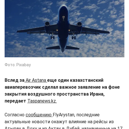
Фото: Pixabay
Вслед за
Air Astana
еще один казахстанский
авиаперевозчик сделал важное заявление на фоне
закрытия воздушного пространства Ирана,
передает
Taspanews.kz.
Согласно
сообщению
FlyArystan, последние
актуальные новости окажут влияние на рейсы из
Атырау в Доху и из Актау в Дубай, назначенные на 17