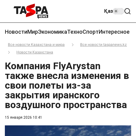
Қаз
Новости
Мир
Экономика
Техно
Спорт
Интересное
Все новости Казахстана и мира
Все новости taspanews.kz
Новости Казахстана
Компания FlyArystan
также внесла изменения в
свои полеты из-за
закрытия иранского
воздушного пространства
15 января 2026 10:41