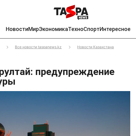
Новости
Мир
Экономика
Техно
Спорт
Интересное
Все новости taspanews.kz
Новости Казахстана
рултай: предупреждение
уры