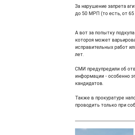
За нарушение запрета аг
до 50 МРП (то есть, от 65 
А вот за попытку подкупа
котороя может варьирова
исправительных работ ил
лет.
СМИ предупредили об от
информации - особенно э
кандидатов.
Также в прокуратуре на
проводить только при с