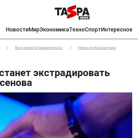
Новости
Мир
Экономика
Техно
Спорт
Интересное
Все новости taspanews.kz
Новости Казахстана
 станет экстрадировать
сенова