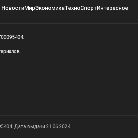
Новости
Мир
Экономика
Техно
Спорт
Интересное
Y00095404.
териалов
404. Дата выдачи 21.06.2024.