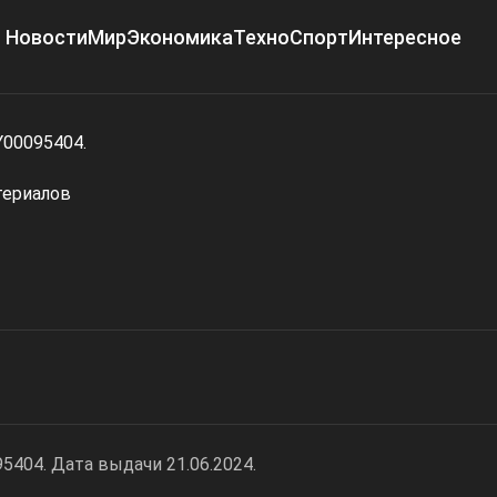
Новости
Мир
Экономика
Техно
Спорт
Интересное
Y00095404.
териалов
404. Дата выдачи 21.06.2024.