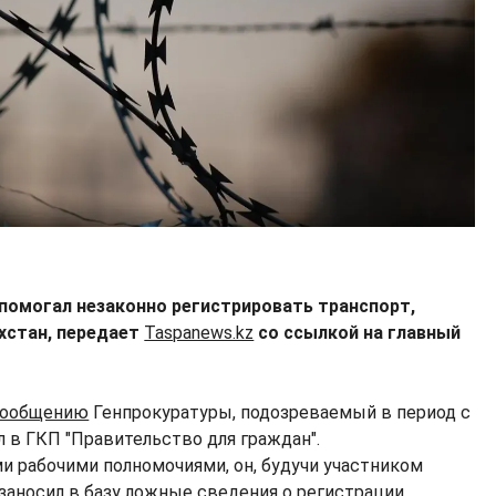
 помогал незаконно регистрировать транспорт,
ахстан, передает
Taspanews.kz
со ссылкой на главный
сообщению
Генпрокуратуры, подозреваемый в период с
л в ГКП "Правительство для граждан".
 рабочими полномочиями, он, будучи участником
 заносил в базу ложные сведения о регистрации