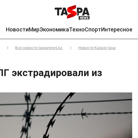
Новости
Мир
Экономика
Техно
Спорт
Интересное
Все новости taspanews.kz
Новости Казахстана
ПГ экстрадировали из