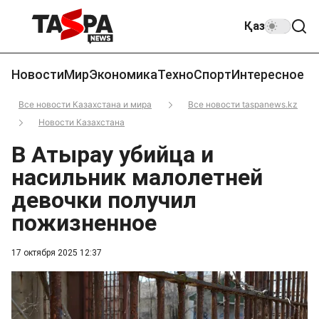
Қаз
Новости
Мир
Экономика
Техно
Спорт
Интересное
Все новости Казахстана и мира
Все новости taspanews.kz
Новости Казахстана
В Атырау убийца и
насильник малолетней
девочки получил
пожизненное
17 октября 2025 12:37